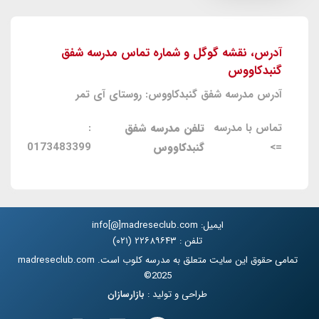
آدرس، نقشه گوگل و شماره تماس مدرسه شفق
گنبدکاووس
آدرس مدرسه شفق گنبدکاووس: روستای آی تمر
تماس با مدرسه
تلفن مدرسه شفق
:
=>
گنبدکاووس
0173483399
ایمیل: info[@]madreseclub.com
تلفن : ۲۲۶۸۹۶۴۳ (۰۲۱)
تمامی حقوق این سایت متعلق به مدرسه کلوب است. madreseclub.com
2025©
طراحی و تولید :
بازارسازان