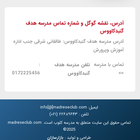
آدرس، نقشه گوگل و شماره تماس مدرسه هدف
گنبدکاووس
آدرس مدرسه هدف گنبدکاووس: طالقانی شرقی جنب اداره
آموزش وپرورش
تماس با مدرسه
تلفن مدرسه هدف
:
=>
گنبدکاووس
0172225456
ایمیل: info[@]madreseclub.com
تلفن : ۲۲۶۸۹۶۴۳ (۰۲۱)
تمامی حقوق این سایت متعلق به مدرسه کلوب است. madreseclub.com
2025©
طراحی و تولید :
بازارسازان