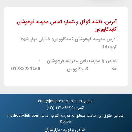
آدرس، نقشه گوگل و شماره تماس مدرسه فرهوشان
گنبدکاووس
آدرس مدرسه فرهوشان گنبدکاووس: خیابان بهار شهدا
کوچه14
تماس با مدرسه
تلفن مدرسه فرهوشان
:
=>
گنبدکاووس
01733231460
ایمیل: info[@]madreseclub.com
تلفن : ۲۲۶۸۹۶۴۳ (۰۲۱)
تمامی حقوق این سایت متعلق به مدرسه کلوب است. madreseclub.com
2025©
طراحی و تولید :
بازارسازان