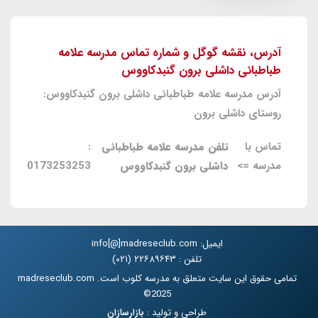
آدرس، نقشه گوگل و شماره تماس مدرسه علامه
طباطبائی داشلی برون گنبدکاووس
آدرس مدرسه علامه طباطبائی داشلی برون گنبدکاووس:
روستای داشلی برون
تماس با
تلفن مدرسه علامه طباطبائی
:
مدرسه =>
داشلی برون گنبدکاووس
0173253253
ایمیل: info[@]madreseclub.com
تلفن : ۲۲۶۸۹۶۴۳ (۰۲۱)
تمامی حقوق این سایت متعلق به مدرسه کلوب است. madreseclub.com
2025©
طراحی و تولید :
بازارسازان