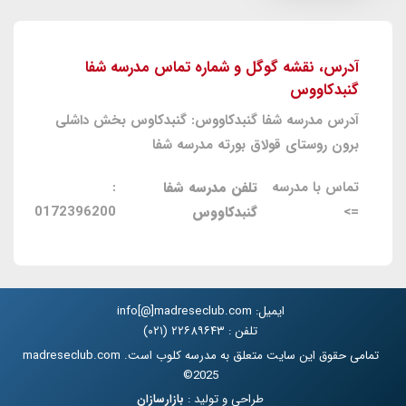
آدرس، نقشه گوگل و شماره تماس مدرسه شفا
گنبدکاووس
آدرس مدرسه شفا گنبدکاووس: گنبدکاوس بخش داشلی
برون روستای قولاق بورته مدرسه شفا
تماس با مدرسه
تلفن مدرسه شفا
:
=>
گنبدکاووس
0172396200
ایمیل: info[@]madreseclub.com
تلفن : ۲۲۶۸۹۶۴۳ (۰۲۱)
تمامی حقوق این سایت متعلق به مدرسه کلوب است. madreseclub.com
2025©
طراحی و تولید :
بازارسازان