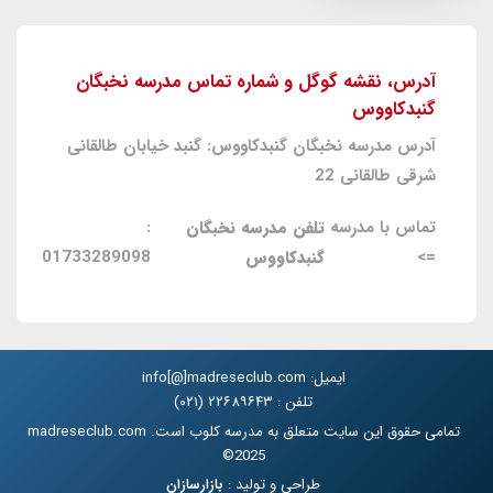
آدرس، نقشه گوگل و شماره تماس مدرسه نخبگان
گنبدکاووس
آدرس مدرسه نخبگان گنبدکاووس: گنبد خیابان طالقانی
شرقی طالقانی 22
تماس با مدرسه
تلفن مدرسه نخبگان
:
=>
گنبدکاووس
01733289098
ایمیل: info[@]madreseclub.com
تلفن : ۲۲۶۸۹۶۴۳ (۰۲۱)
تمامی حقوق این سایت متعلق به مدرسه کلوب است. madreseclub.com
2025©
طراحی و تولید :
بازارسازان