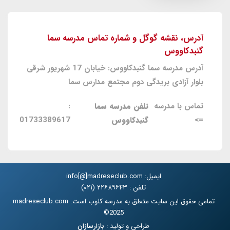
آدرس، نقشه گوگل و شماره تماس مدرسه سما
گنبدکاووس
آدرس مدرسه سما گنبدکاووس: خیابان 17 شهریور شرقی
بلوار آزادی بریدگی دوم مجتمع مدارس سما
تماس با مدرسه
تلفن مدرسه سما
:
=>
گنبدکاووس
01733389617
ایمیل: info[@]madreseclub.com
تلفن : ۲۲۶۸۹۶۴۳ (۰۲۱)
تمامی حقوق این سایت متعلق به مدرسه کلوب است. madreseclub.com
2025©
طراحی و تولید :
بازارسازان