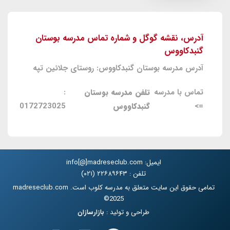
آدرس، نقشه گوگل و شماره تماس مدرسه بوستان
گنبدکاووس
آدرس مدرسه بوستان گنبدکاووس: روستای جلائین تپه
تماس با مدرسه
تلفن مدرسه بوستان
:
=>
گنبدکاووس
0172723025
ایمیل: info[@]madreseclub.com
تلفن : ۲۲۶۸۹۶۴۳ (۰۲۱)
تمامی حقوق این سایت متعلق به مدرسه کلوب است. madreseclub.com
2025©
طراحی و تولید :
بازارسازان