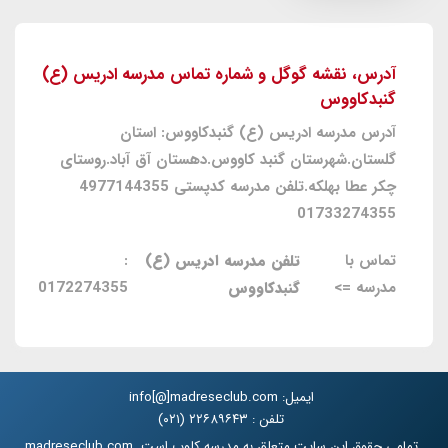
آدرس، نقشه گوگل و شماره تماس مدرسه ادریس (ع)
گنبدکاووس
آدرس مدرسه ادریس (ع) گنبدکاووس: استان
گلستان.شهرستان گنبد کاووس.دهستان آق آباد.روستای
چکر عطا بهلکه.تلفن مدرسه کدپستی 4977144355
01733274355
تماس با
تلفن مدرسه ادریس (ع)
:
مدرسه =>
گنبدکاووس
0172274355
ایمیل: info[@]madreseclub.com
تلفن : ۲۲۶۸۹۶۴۳ (۰۲۱)
تمامی حقوق این سایت متعلق به مدرسه کلوب است. madreseclub.com