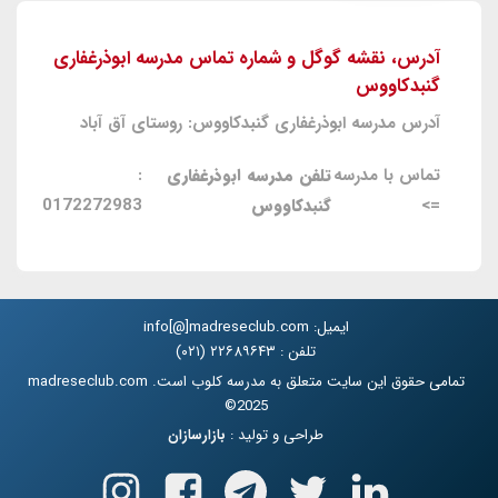
آدرس، نقشه گوگل و شماره تماس مدرسه ابوذرغفاری
گنبدکاووس
آدرس مدرسه ابوذرغفاری گنبدکاووس: روستای آق آباد
تماس با مدرسه
تلفن مدرسه ابوذرغفاری
:
=>
گنبدکاووس
0172272983
ایمیل: info[@]madreseclub.com
تلفن : ۲۲۶۸۹۶۴۳ (۰۲۱)
تمامی حقوق این سایت متعلق به مدرسه کلوب است. madreseclub.com
2025©
طراحی و تولید :
بازارسازان