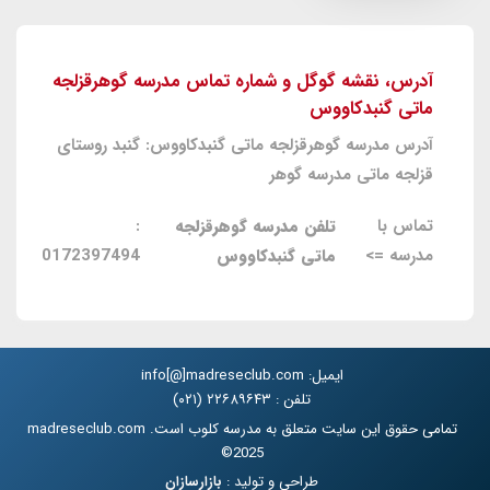
آدرس، نقشه گوگل و شماره تماس مدرسه گوهرقزلجه
ماتی گنبدکاووس
آدرس مدرسه گوهرقزلجه ماتی گنبدکاووس: گنبد روستای
قزلجه ماتی مدرسه گوهر
تماس با
تلفن مدرسه گوهرقزلجه
:
مدرسه =>
ماتی گنبدکاووس
0172397494
ایمیل: info[@]madreseclub.com
تلفن : ۲۲۶۸۹۶۴۳ (۰۲۱)
تمامی حقوق این سایت متعلق به مدرسه کلوب است. madreseclub.com
2025©
طراحی و تولید :
بازارسازان