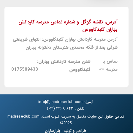
آدرس، نقشه گوگل و شماره تماس مدرسه کاردانش
بهاران گنبدکاووس
آدرس مدرسه کاردانش بهاران گنبدکاووس: انتهای شریعتی
شرقی بعد از فلکه محمدی هنرستان دخترانه بهاران
تماس با
تلفن مدرسه کاردانش بهاران
:
مدرسه =>
گنبدکاووس
0175589433
ایمیل: info[@]madreseclub.com
تلفن : ۲۲۶۸۹۶۴۳ (۰۲۱)
تمامی حقوق این سایت متعلق به مدرسه کلوب است. madreseclub.com
2025©
طراحی و تولید :
بازارسازان