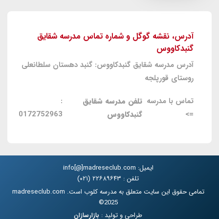
آدرس، نقشه گوگل و شماره تماس مدرسه شقایق
گنبدکاووس
آدرس مدرسه شقایق گنبدکاووس: گنبد دهستان سلطانعلی
روستای قورپلجه
تماس با مدرسه
تلفن مدرسه شقایق
:
=>
گنبدکاووس
0172752963
ایمیل: info[@]madreseclub.com
تلفن : ۲۲۶۸۹۶۴۳ (۰۲۱)
تمامی حقوق این سایت متعلق به مدرسه کلوب است. madreseclub.com
2025©
طراحی و تولید :
بازارسازان