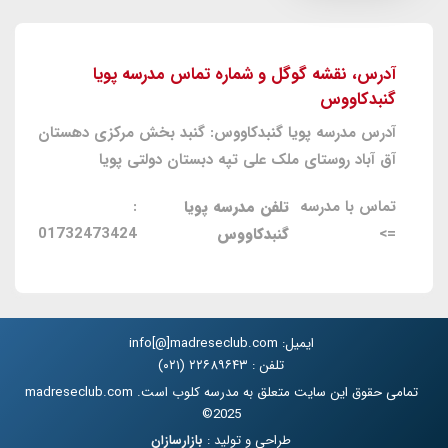
آدرس، نقشه گوگل و شماره تماس مدرسه پویا
گنبدکاووس
آدرس مدرسه پویا گنبدکاووس: گنبد بخش مرکزی دهستان
آق آباد روستای ملک علی تپه دبستان دولتی پویا
تماس با مدرسه
تلفن مدرسه پویا
:
=>
گنبدکاووس
01732473424
ایمیل: info[@]madreseclub.com
تلفن : ۲۲۶۸۹۶۴۳ (۰۲۱)
تمامی حقوق این سایت متعلق به مدرسه کلوب است. madreseclub.com
2025©
طراحی و تولید :
بازارسازان