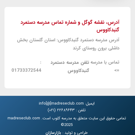
آدرس، نقشه گوگل و شماره تماس مدرسه دستمرد
گنبدکاووس
آدرس مدرسه دستمرد گنبدکاووس: استان گلستان بخش
داشلی برون روستای کرند
تماس با مدرسه
تلفن مدرسه دستمرد
:
=>
گنبدکاووس
01733372544
ایمیل: info[@]madreseclub.com
تلفن : ۲۲۶۸۹۶۴۳ (۰۲۱)
تمامی حقوق این سایت متعلق به مدرسه کلوب است. madreseclub.com
2025©
طراحی و تولید :
بازارسازان