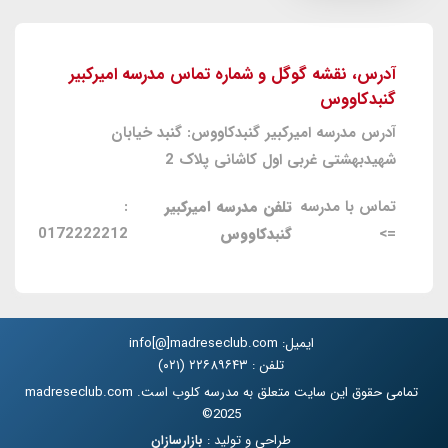
آدرس، نقشه گوگل و شماره تماس مدرسه امیرکبیر
گنبدکاووس
آدرس مدرسه امیرکبیر گنبدکاووس: گنبد خیابان
شهیدبهشتی غربی اول کاشانی پلاک 2
تماس با مدرسه
تلفن مدرسه امیرکبیر
:
=>
گنبدکاووس
0172222212
ایمیل: info[@]madreseclub.com
تلفن : ۲۲۶۸۹۶۴۳ (۰۲۱)
تمامی حقوق این سایت متعلق به مدرسه کلوب است. madreseclub.com
2025©
طراحی و تولید :
بازارسازان