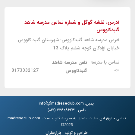
آدرس، نقشه گوگل و شماره تماس مدرسه شاهد
گنبدکاووس
آدرس مدرسه شاهد گنبدکاووس: شهرستان گنبد کاووس
خیابان آزادگان کوچه ششم پلاک 13
تماس با مدرسه
تلفن مدرسه شاهد
:
=>
گنبدکاووس
0173332127
ایمیل: info[@]madreseclub.com
تلفن : ۲۲۶۸۹۶۴۳ (۰۲۱)
تمامی حقوق این سایت متعلق به مدرسه کلوب است. madreseclub.com
2025©
طراحی و تولید :
بازارسازان