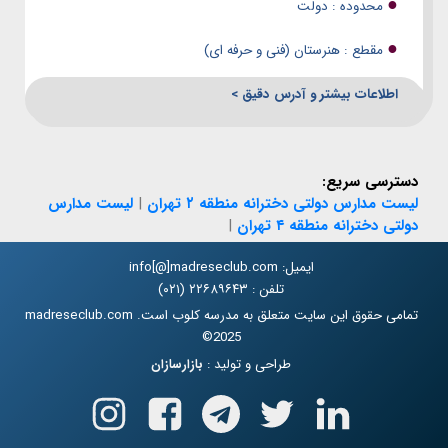
●
محدوده : دولت
●
مقطع : هنرستان (فنی و حرفه ای)
اطلاعات بیشتر و آدرس دقیق >
دسترسی سریع:
لیست مدارس دولتی دخترانه منطقه ۲ تهران
|
لیست مدارس
دولتی دخترانه منطقه ۴ تهران
|
ایمیل: info[@]madreseclub.com
تلفن : ۲۲۶۸۹۶۴۳ (۰۲۱)
تمامی حقوق این سایت متعلق به مدرسه کلوب است. madreseclub.com
2025©
طراحی و تولید :
بازارسازان