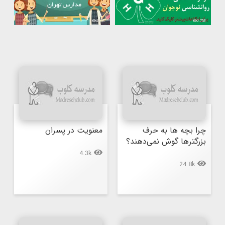
4.1M
2.7M
چرا بچه ها به حرف 
معنویت در پسران
بزرگترها گوش نمی‌دهند؟
4.3k
24.8k