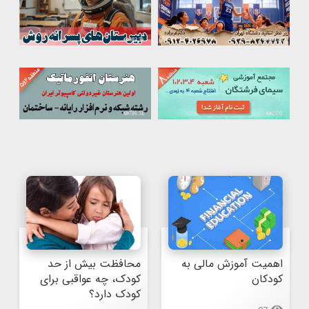
603.5k
367.2k
786.5k
25M
اهمیت آموزش مالی به 
محافظت بیش از حد 
کودکان
کودک، چه عواقبی برای 
کودک دارد؟