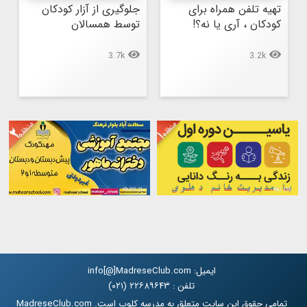
تهیه تلفن همراه برای 
جلوگیری از آزار کودکان 
کودکان ، آری یا نه؟!
توسط همسالان
3.7k
3.2k
466.1k
2.1M
ایمیل: info[@]MadreseClub.com
تلفن : ۲۲۶۸۹۶۴۳ (۰۲۱)
تمامی حقوق این سایت متعلق به مدرسه کلوب است. MadreseClub.com